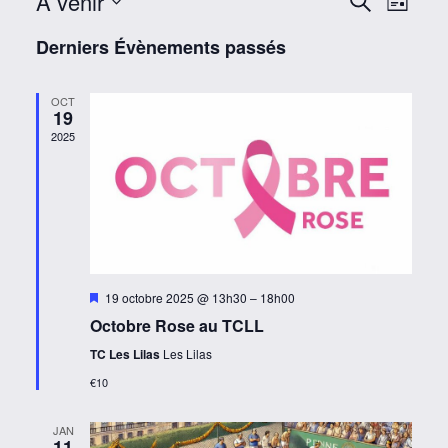
À venir
Reche
Navi
Recherche
Liste
de
Sélectionnez
et
Derniers Évènements passés
une
vue
naviga
date.
Évè
OCT
19
de
2025
vues
Évène
Mis
19 octobre 2025 @ 13h30
–
18h00
en
Octobre Rose au TCLL
avant
TC Les Lilas
Les Lilas
€10
JAN
11