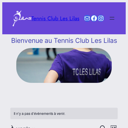
Aller
au
E-mail
Facebook
Instagram
Tennis Club Les Lilas
contenu
Bienvenue au Tennis Club Les Lilas
Il n’y a pas d’évènements à venir.