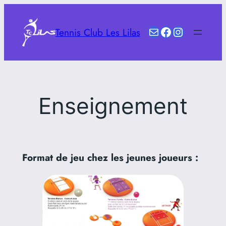
Aller
au
E-mail
Facebook
Instagram
Tennis Club Les Lilas
contenu
Enseignement
Format de jeu chez les jeunes joueurs :