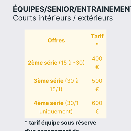
ÉQUIPES/SENIOR/ENTRAINEMEN
Courts intérieurs / extérieurs
Tarif
Offres
*
400
2ème série
(15 à -30)
€
3ème série
(30 à
500
15/1)
€
4ème série
(30/1
600
uniquement)
€
*
tarif équipe sous réserve
d’un engagement de