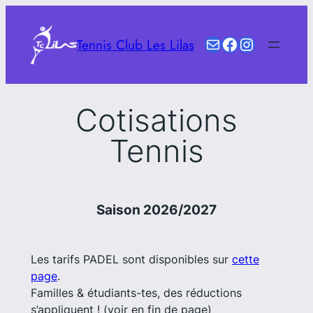
Aller
au
E-mail
Facebook
Instagram
Tennis Club Les Lilas
contenu
Cotisations
Tennis
Saison 2026/2027
Les tarifs PADEL sont disponibles sur
cette
page
.
Familles & étudiants-tes, des réductions
s’appliquent ! (voir en fin de page)